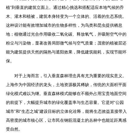
植”到垂直的建筑立面上。通过精心挑选和搭配适应本地气候的乔
木、灌木和植被，建筑本身转变为一个立体的、活着的生态系统。
这种设计能有效增加城市的生物多样性，为鸟类和昆虫提供栖息
地；植物通过光合作用吸收二氧化碳、释放氧气，并吸附空气中的
粉尘与污染物，显著改善局部微气候与空气质量；茂密的植被层还
能为建筑提供天然的隔热与遮阳效果，降低建筑能耗，实现节能环
保。
对于上海而言，引入垂直森林理念具有尤为重要的现实意义。
上海作为中国经济的龙头，土地资源极其稀缺，传统的大面积平面
绿化模式难以为继。垂直森林模式能够在不额外占用宝贵地面空间
的前提下，大幅提升城市的绿化覆盖率与生态容量。它是对“公园
城市”和“生态之城”建设目标的立体化诠释，能将生态效益直接带入
高密度的城市核心区，让市民在钢筋混凝土的丛林中也能近距离感
受自然。